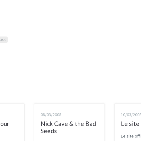
ciel
08/03/2008
10/03/200
tour
Nick Cave & the Bad
Le site
Seeds
Le site off